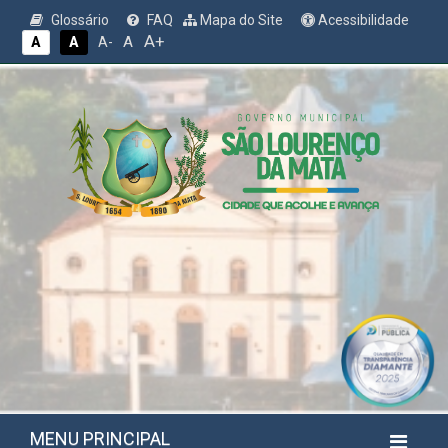
Glossário
FAQ
Mapa do Site
Acessibilidade
A+
A
A
A
A-
MENU PRINCIPAL