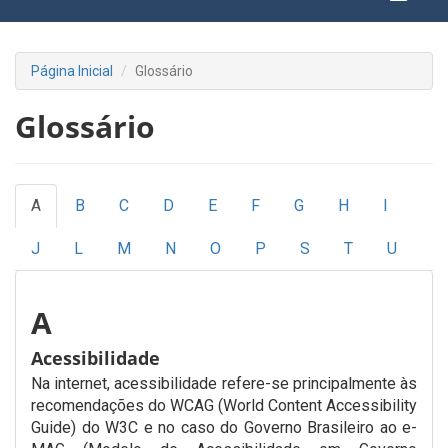
Página Inicial
Glossário
Glossário
A
B
C
D
E
F
G
H
I
J
L
M
N
O
P
S
T
U
A
Acessibilidade
Na internet, acessibilidade refere-se principalmente às
recomendações do WCAG (World Content Accessibility
Guide) do W3C e no caso do Governo Brasileiro ao e-