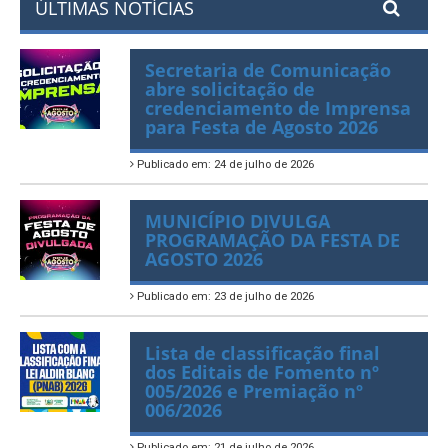
ÚLTIMAS NOTÍCIAS
Secretaria de Comunicação
abre solicitação de
credenciamento de Imprensa
para Festa de Agosto 2026
Publicado em: 24 de julho de 2026
MUNICÍPIO DIVULGA
PROGRAMAÇÃO DA FESTA DE
AGOSTO 2026
Publicado em: 23 de julho de 2026
Lista de classificação final
dos Editais de Fomento nº
005/2026 e Premiação nº
006/2026