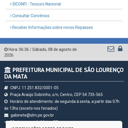
QEdu
SICONFI - Tesouro Nacional
Consultar Convênios
Receber Informações sobre novos Repasses
Hora:
06:36
/
Sábado
,
08 de agosto de
2026
PREFEITURA MUNICIPAL DE SÃO LOURENÇO
DA MATA
CNPJ: 11.251.832/0001-05
Praça Araújo Sobrinho, s/n, Centro, CEP 54.735-565
Horário de atendimento: de segunda à sexta, a partir das 07h
às 13hs (exceto nos feriados)
gabinete@slm.pe.gov.br