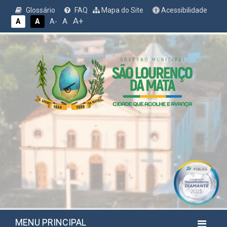
Glossário
FAQ
Mapa do Site
Acessibilidade
A+
A
A
A
A-
MENU PRINCIPAL