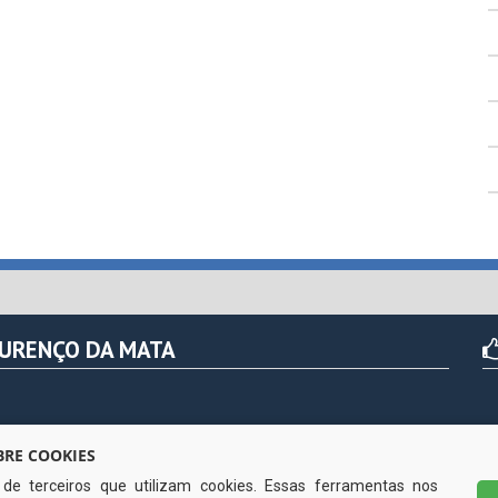
OURENÇO DA MATA
r das 07h às 13hs (exceto nos feriados)
RE COOKIES
s de terceiros que utilizam cookies. Essas ferramentas nos