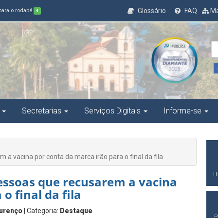
Glossário
FAQ
Ma
 para o rodapé
4
Secretarias
Serviços Digitais
Informe-se
 vacina por conta da marca irão para o final da fila
T
essoas que recusarem a vacina
o final da fila
urenço
| Categoria:
Destaque
P