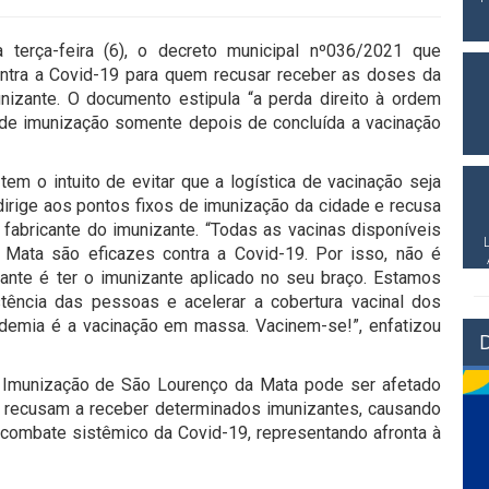
a terça-feira (6), o decreto municipal nº036/2021 que
ontra a Covid-19 para quem recusar receber as doses da
nizante. O documento estipula “a perda direito à ordem
a de imunização somente depois de concluída a vacinação
m o intuito de evitar que a logística de vacinação seja
dirige aos pontos fixos de imunização da cidade e recusa
 fabricante do imunizante. “Todas as vacinas disponíveis
Mata são eficazes contra a Covid-19. Por isso, não é
tante é ter o imunizante aplicado no seu braço. Estamos
tência das pessoas e acelerar a cobertura vacinal dos
demia é a vacinação em massa. Vacinem-se!”, enfatizou
e Imunização de São Lourenço da Mata pode ser afetado
 recusam a receber determinados imunizantes, causando
 combate sistêmico da Covid-19, representando afronta à