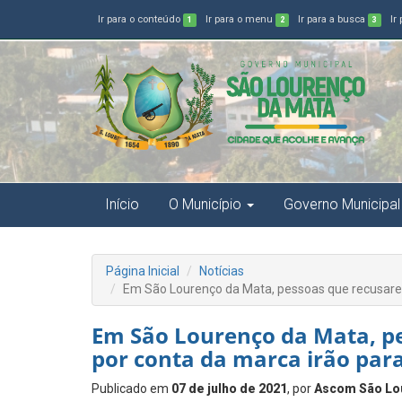
Ir para o conteúdo
Ir para o menu
Ir para a busca
Ir
1
2
3
Início
O Município
Governo Municipal
Página Inicial
Notícias
Em São Lourenço da Mata, pessoas que recusarem a
Em São Lourenço da Mata, p
por conta da marca irão para 
Publicado em
07 de julho de 2021
, por
Ascom São Lo