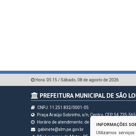
Hora:
05:15
/
Sábado
,
08 de agosto de 2026
PREFEITURA MUNICIPAL DE SÃO L
CNPJ: 11.251.832/0001-05
Praça Araújo Sobrinho, s/n, Centro, CEP 54.735-565
Horário de atendimento: de segunda à sexta, a parti
INFORMAÇÕES SOB
gabinete@slm.pe.gov.br
Utilizamos serviço