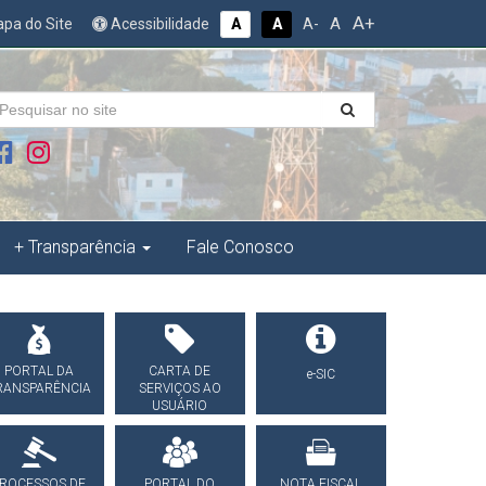
A+
A
pa do Site
Acessibilidade
A
A
A-
+ Transparência
Fale Conosco
PORTAL DA
CARTA DE
e-SIC
RANSPARÊNCIA
SERVIÇOS AO
USUÁRIO
ROCESSOS DE
PORTAL DO
NOTA FISCAL