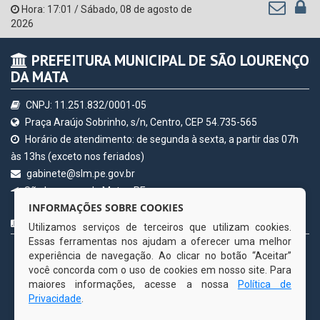
Hora:
17:01
/
Sábado
,
08 de agosto de
2026
PREFEITURA MUNICIPAL DE SÃO LOURENÇO
DA MATA
CNPJ: 11.251.832/0001-05
Praça Araújo Sobrinho, s/n, Centro, CEP 54.735-565
Horário de atendimento: de segunda à sexta, a partir das 07h
às 13hs (exceto nos feriados)
gabinete@slm.pe.gov.br
INFORMAÇÕES SOBRE COOKIES
São Lourenço da Mata - PE
Utilizamos serviços de terceiros que utilizam cookies.
CURTA NOSSA FAN PAGE
Essas ferramentas nos ajudam a oferecer uma melhor
experiência de navegação. Ao clicar no botão “Aceitar”
você concorda com o uso de cookies em nosso site. Para
maiores informações, acesse a nossa
Política de
Privacidade
.