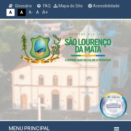
Glossário
FAQ
Mapa do Site
Acessibilidade
A+
A
A
A
A-
MENU PRINCIPAL