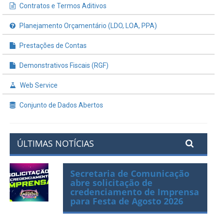
Processos de Licitação
Contratos e Termos Aditivos
Planejamento Orçamentário (LDO, LOA, PPA)
Prestações de Contas
Demonstrativos Fiscais (RGF)
Web Service
Conjunto de Dados Abertos
ÚLTIMAS NOTÍCIAS
Secretaria de Comunicação
abre solicitação de
credenciamento de Imprensa
para Festa de Agosto 2026