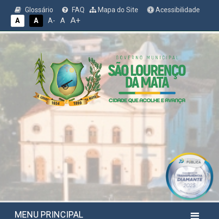
Glossário
FAQ
Mapa do Site
Acessibilidade
A+
A
A
A
A-
MENU PRINCIPAL