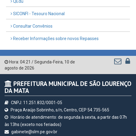
QEdu
SICONFI - Tesouro Nacional
Consultar Convênios
Receber Informações sobre novos Repasses
Hora:
04:21
/
Segunda-Feira
,
10 de
agosto de 2026
PREFEITURA MUNICIPAL DE SÃO LOURENÇO
DA MATA
CNPJ: 11.251.832/0001-05
Praça Araújo Sobrinho, s/n, Centro, CEP 54.735-565
Horário de atendimento: de segunda à sexta, a partir das 07h
às 13hs (exceto nos feriados)
gabinete@slm.pe.gov.br