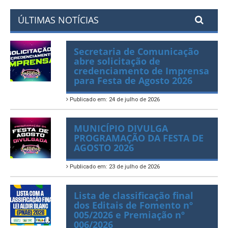
ÚLTIMAS NOTÍCIAS
Secretaria de Comunicação
abre solicitação de
credenciamento de Imprensa
para Festa de Agosto 2026
Publicado em: 24 de julho de 2026
MUNICÍPIO DIVULGA
PROGRAMAÇÃO DA FESTA DE
AGOSTO 2026
Publicado em: 23 de julho de 2026
Lista de classificação final
dos Editais de Fomento nº
005/2026 e Premiação nº
006/2026