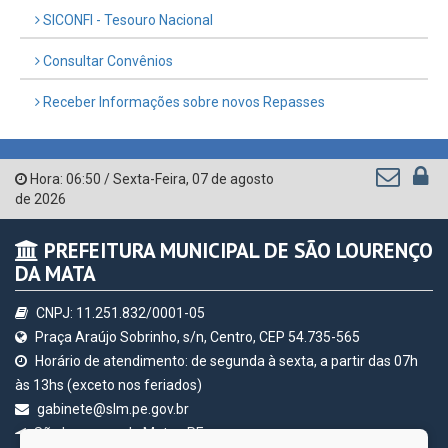
SICONFI - Tesouro Nacional
Consultar Convênios
Receber Informações sobre novos Repasses
Hora:
06:50
/
Sexta-Feira
,
07 de agosto
de 2026
PREFEITURA MUNICIPAL DE SÃO LOURENÇO
DA MATA
CNPJ: 11.251.832/0001-05
Praça Araújo Sobrinho, s/n, Centro, CEP 54.735-565
Horário de atendimento: de segunda à sexta, a partir das 07h
às 13hs (exceto nos feriados)
gabinete@slm.pe.gov.br
São Lourenço da Mata - PE