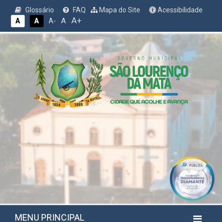
Glossário
FAQ
Mapa do Site
Acessibilidade
A+
A
A
A
A-
MENU PRINCIPAL