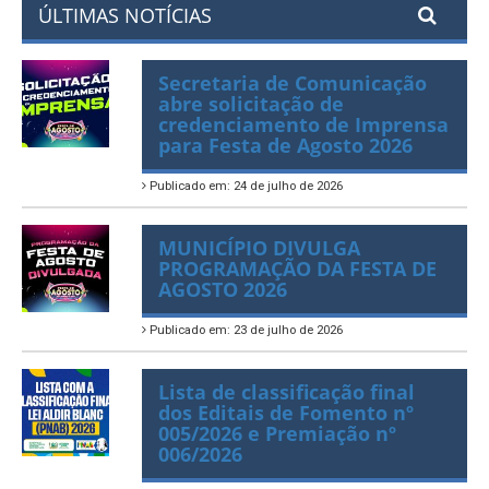
ÚLTIMAS NOTÍCIAS
Secretaria de Comunicação
abre solicitação de
credenciamento de Imprensa
para Festa de Agosto 2026
Publicado em: 24 de julho de 2026
MUNICÍPIO DIVULGA
PROGRAMAÇÃO DA FESTA DE
AGOSTO 2026
Publicado em: 23 de julho de 2026
Lista de classificação final
dos Editais de Fomento nº
005/2026 e Premiação nº
006/2026