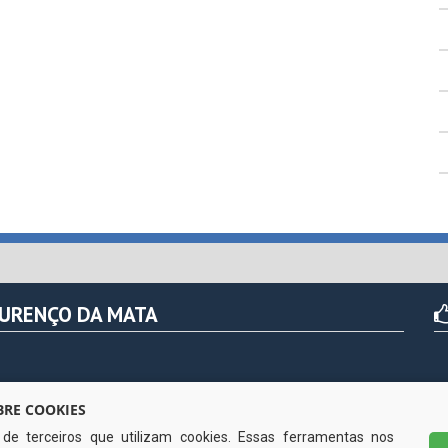
OURENÇO DA MATA
r das 07h às 13hs (exceto nos feriados)
RE COOKIES
s de terceiros que utilizam cookies. Essas ferramentas nos