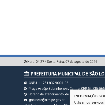
Hora:
04:27
/
Sexta-Feira
,
07 de agosto de 2026
PREFEITURA MUNICIPAL DE SÃO L
CNPJ: 11.251.832/0001-05
Praça Araújo Sobrinho, s/n, Centro, CEP 54.735-565
Horário de atendimento: de segunda à sexta, a parti
INFORMAÇÕES SOB
gabinete@slm.pe.gov.br
Utilizamos serviço