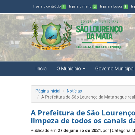
Ir para o conteúdo
Ir para o menu
Ir para a busca
Ir
1
2
3
Início
O Município
Governo Municipal
Página Inicial
Notícias
A Prefeitura de São Lourenço da Mata segue real
A Prefeitura de São Lourenç
limpeza de todos os canais d
Publicado em
27 de janeiro de 2021
, por
| Categoria:
D