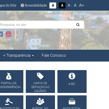
A+
A
pa do Site
Acessibilidade
A
A
A-
+ Transparência
Fale Conosco
PORTAL DA
CARTA DE
e-SIC
RANSPARÊNCIA
SERVIÇOS AO
USUÁRIO
ROCESSOS DE
PORTAL DO
NOTA FISCAL