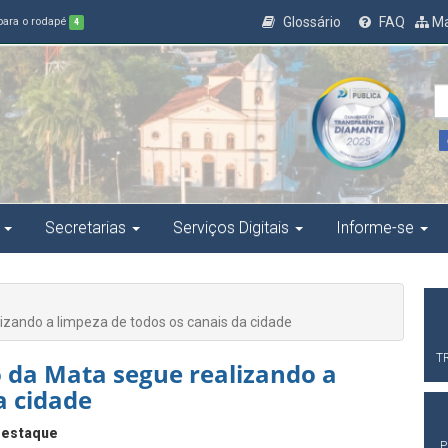
Glossário
FAQ
Ma
 para o rodapé
4
Secretarias
Serviços Digitais
Informe-se
izando a limpeza de todos os canais da cidade
T
o da Mata segue realizando a
a cidade
estaque
P