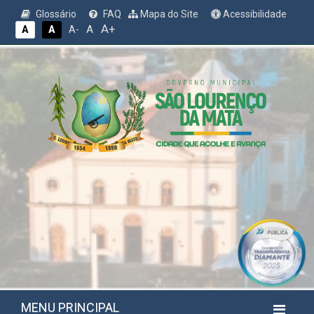
Glossário
FAQ
Mapa do Site
Acessibilidade
A+
A
A
A
A-
MENU PRINCIPAL