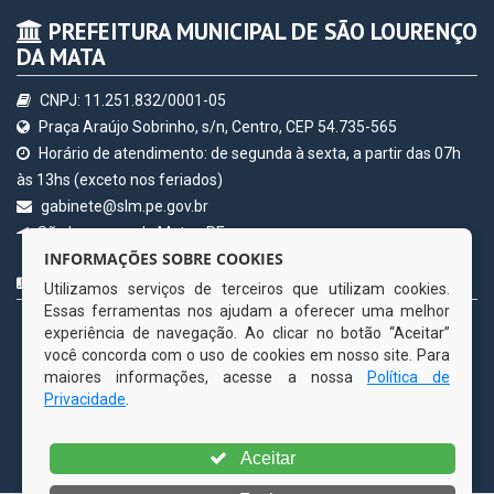
de 2026
PREFEITURA MUNICIPAL DE SÃO LOURENÇO
DA MATA
CNPJ: 11.251.832/0001-05
Praça Araújo Sobrinho, s/n, Centro, CEP 54.735-565
Horário de atendimento: de segunda à sexta, a partir das 07h
às 13hs (exceto nos feriados)
gabinete@slm.pe.gov.br
INFORMAÇÕES SOBRE COOKIES
São Lourenço da Mata - PE
Utilizamos serviços de terceiros que utilizam cookies.
CURTA NOSSA FAN PAGE
Essas ferramentas nos ajudam a oferecer uma melhor
experiência de navegação. Ao clicar no botão “Aceitar”
você concorda com o uso de cookies em nosso site. Para
maiores informações, acesse a nossa
Política de
Privacidade
.
Aceitar