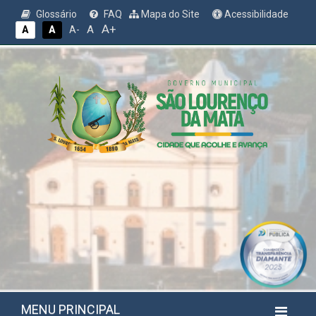
Glossário
FAQ
Mapa do Site
Acessibilidade
A+
A
A
A
A-
MENU PRINCIPAL