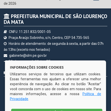
de 2026
PREFEITURA MUNICIPAL DE SÃO LOURENÇO
DA MATA
CNPJ: 11.251.832/0001-05
Praça Araújo Sobrinho, s/n, Centro, CEP 54.735-565
Horário de atendimento: de segunda à sexta, a partir das 07h
às 13hs (exceto nos feriados)
gabinete@slm.pe.gov.br
São Lourenço da Mata - PE
INFORMAÇÕES SOBRE COOKIES
CURTA NOSSA FAN PAGE
Utilizamos serviços de terceiros que utilizam cookies.
Essas ferramentas nos ajudam a oferecer uma melhor
experiência de navegação. Ao clicar no botão “Aceitar”
você concorda com o uso de cookies em nosso site. Para
maiores informações, acesse a nossa
Política de
Privacidade
.