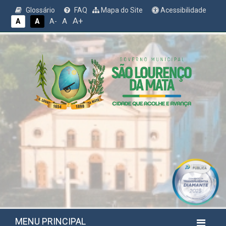
Glossário
FAQ
Mapa do Site
Acessibilidade
A+
A
A
A
A-
MENU PRINCIPAL