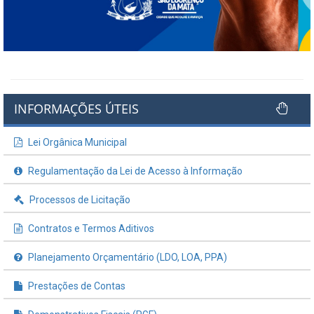
INFORMAÇÕES ÚTEIS
Lei Orgânica Municipal
Regulamentação da Lei de Acesso à Informação
Processos de Licitação
Contratos e Termos Aditivos
Planejamento Orçamentário (LDO, LOA, PPA)
Prestações de Contas