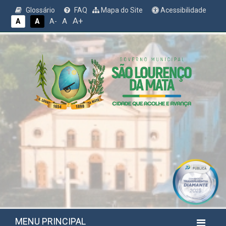
Glossário
FAQ
Mapa do Site
Acessibilidade
A+
A
A
A
A-
MENU PRINCIPAL