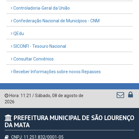
Governo de Pernambuco
Controladoria-Geral da União
Confederação Nacional de Municípios - CNM
QEdu
SICONFI - Tesouro Nacional
Consultar Convênios
Receber Informações sobre novos Repasses
Hora:
11:21
/
Sábado
,
08 de agosto de
2026
PREFEITURA MUNICIPAL DE SÃO LOURENÇO
DA MATA