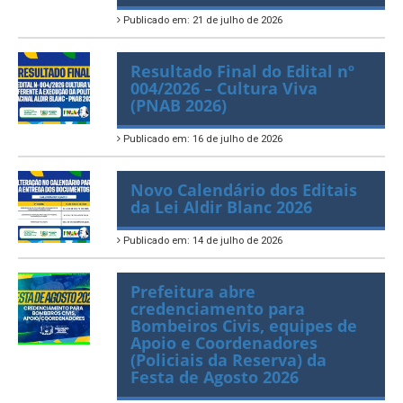
006/2026
Publicado em: 21 de julho de 2026
Resultado Final do Edital nº
004/2026 – Cultura Viva
(PNAB 2026)
Publicado em: 16 de julho de 2026
Novo Calendário dos Editais
da Lei Aldir Blanc 2026
Publicado em: 14 de julho de 2026
Prefeitura abre
credenciamento para
Bombeiros Civis, equipes de
Apoio e Coordenadores
(Policiais da Reserva) da