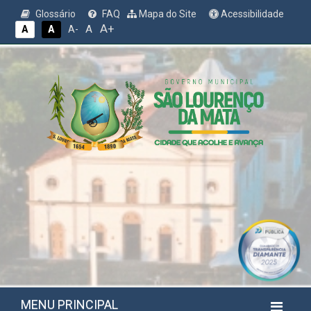
Glossário
FAQ
Mapa do Site
Acessibilidade
A+
A
A
A
A-
MENU PRINCIPAL