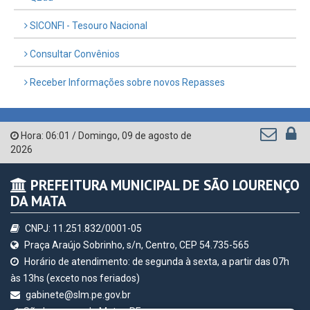
QEdu
SICONFI - Tesouro Nacional
Consultar Convênios
Receber Informações sobre novos Repasses
Hora:
06:01
/
Domingo
,
09 de agosto de
2026
PREFEITURA MUNICIPAL DE SÃO LOURENÇO
DA MATA
CNPJ: 11.251.832/0001-05
Praça Araújo Sobrinho, s/n, Centro, CEP 54.735-565
Horário de atendimento: de segunda à sexta, a partir das 07h
às 13hs (exceto nos feriados)