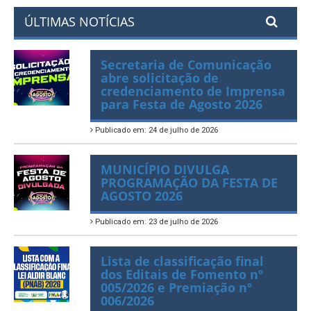
ÚLTIMAS NOTÍCIAS
Secretaria de Comunicação
abre solicitação de
credenciamento de Imprensa
para Festa de Agosto 2026
Publicado em: 24 de julho de 2026
MUNICÍPIO DIVULGA
PROGRAMAÇÃO DA FESTA DE
AGOSTO 2026
Publicado em: 23 de julho de 2026
Lista de classificação final
dos Editais de Fomento nº
005/2026 e Premiação nº