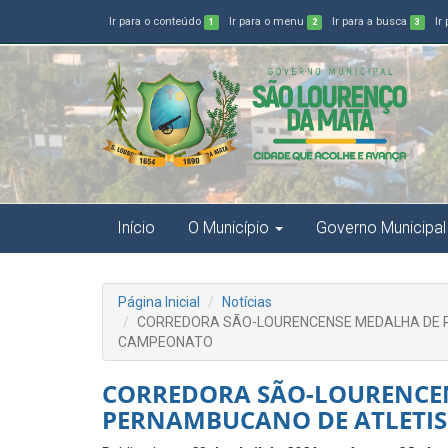
Ir para o conteúdo
Ir para o menu
Ir para a busca
Ir
1
2
3
Início
O Município
Governo Municipal
Página Inicial
Notícias
CORREDORA SÃO-LOURENCENSE MEDALHA DE 
CAMPEONATO
CORREDORA SÃO-LOURENCE
PERNAMBUCANO DE ATLETI