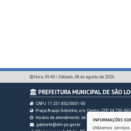
Hora:
09:40
/
Sábado
,
08 de agosto de 2026
PREFEITURA MUNICIPAL DE SÃO L
CNPJ: 11.251.832/0001-05
Praça Araújo Sobrinho, s/n, Centro, CEP 54.735-565
Horário de atendimento: de segunda à sexta, a parti
INFORMAÇÕES SOB
gabinete@slm.pe.gov.br
Utilizamos serviço