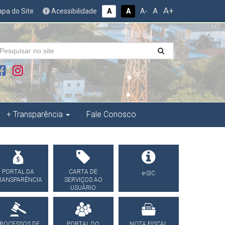
A+
A
pa do Site
Acessibilidade
A
A
A-
+ Transparência
Fale Conosco
PORTAL DA
CARTA DE
e-SIC
RANSPARÊNCIA
SERVIÇOS AO
USUÁRIO
ROCESSOS DE
PORTAL DO
NOTA FISCAL