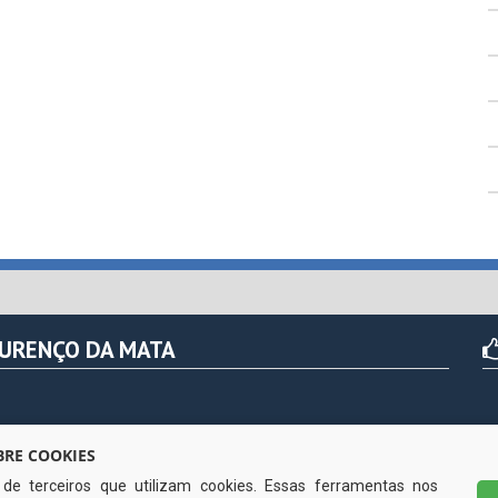
OURENÇO DA MATA
r das 07h às 13hs (exceto nos feriados)
RE COOKIES
s de terceiros que utilizam cookies. Essas ferramentas nos