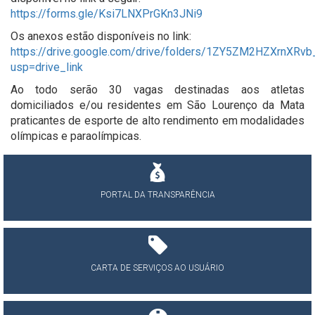
https://forms.gle/Ksi7LNXPrGKn3JNi9
Os anexos estão disponíveis no link:
https://drive.google.com/drive/folders/1ZY5ZM2HZXrnXR
usp=drive_link
Ao todo serão 30 vagas destinadas aos atletas
domiciliados e/ou residentes em São Lourenço da Mata
praticantes de esporte de alto rendimento em modalidades
olímpicas e paraolímpicas.
PORTAL DA TRANSPARÊNCIA
CARTA DE SERVIÇOS AO USUÁRIO