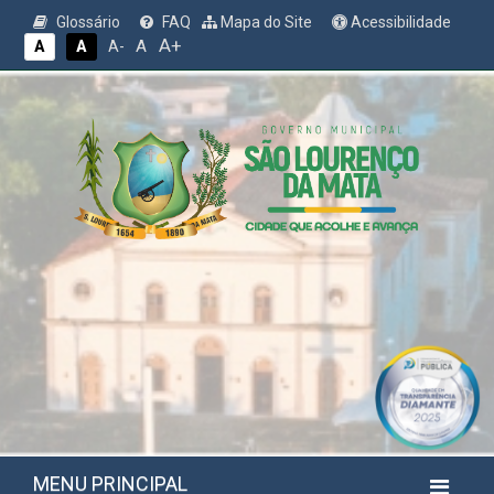
Glossário
FAQ
Mapa do Site
Acessibilidade
A+
A
A
A
A-
MENU PRINCIPAL