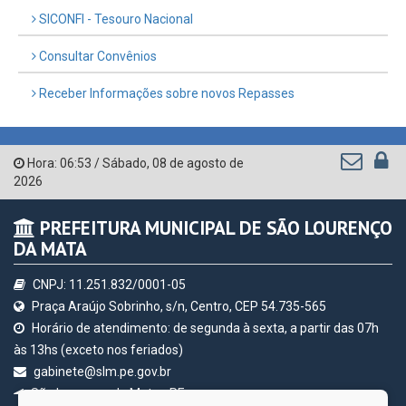
QEdu
SICONFI - Tesouro Nacional
Consultar Convênios
Receber Informações sobre novos Repasses
Hora:
06:53
/
Sábado
,
08 de agosto de
2026
PREFEITURA MUNICIPAL DE SÃO LOURENÇO
DA MATA
CNPJ: 11.251.832/0001-05
Praça Araújo Sobrinho, s/n, Centro, CEP 54.735-565
Horário de atendimento: de segunda à sexta, a partir das 07h
às 13hs (exceto nos feriados)
gabinete@slm.pe.gov.br