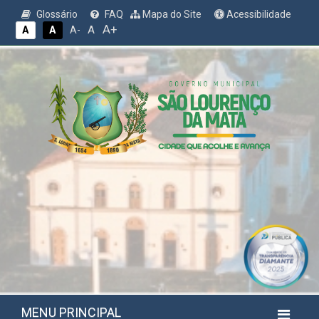
Glossário
FAQ
Mapa do Site
Acessibilidade
A+
A
A
A
A-
MENU PRINCIPAL