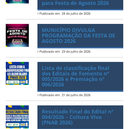
abre solicitação de
credenciamento de Imprensa
para Festa de Agosto 2026
Publicado em: 24 de julho de 2026
MUNICÍPIO DIVULGA
PROGRAMAÇÃO DA FESTA DE
AGOSTO 2026
Publicado em: 23 de julho de 2026
Lista de classificação final
dos Editais de Fomento nº
005/2026 e Premiação nº
006/2026
Publicado em: 21 de julho de 2026
Resultado Final do Edital nº
004/2026 – Cultura Viva