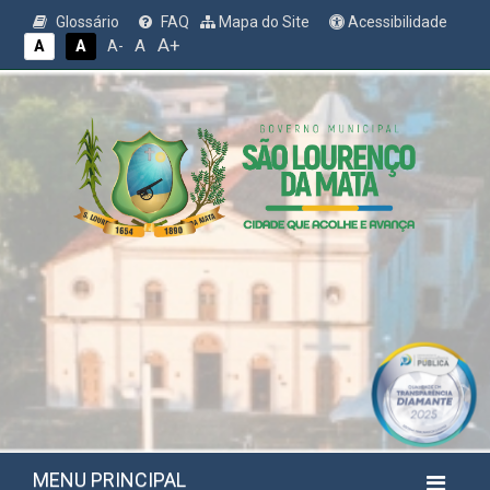
Glossário
FAQ
Mapa do Site
Acessibilidade
A+
A
A
A
A-
MENU PRINCIPAL