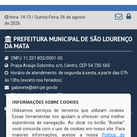
Receber Informações sobre novos Repasses
Hora:
14:13
/
Quinta-Feira
,
06 de agosto
de 2026
PREFEITURA MUNICIPAL DE SÃO LOURENÇO
DA MATA
CNPJ: 11.251.832/0001-05
Praça Araújo Sobrinho, s/n, Centro, CEP 54.735-565
Horário de atendimento: de segunda à sexta, a partir das 07h
às 13hs (exceto nos feriados)
gabinete@slm.pe.gov.br
INFORMAÇÕES SOBRE COOKIES
São Lourenço da Mata - PE
Utilizamos serviços de terceiros que utilizam cookies.
CURTA NOSSA FAN PAGE
Essas ferramentas nos ajudam a oferecer uma melhor
experiência de navegação. Ao clicar no botão “Aceitar”
você concorda com o uso de cookies em nosso site. Para
maiores informações, acesse a nossa
Política de