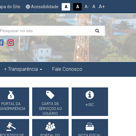
A+
A
pa do Site
Acessibilidade
A
A
A-
+ Transparência
Fale Conosco
PORTAL DA
CARTA DE
e-SIC
RANSPARÊNCIA
SERVIÇOS AO
USUÁRIO
ROCESSOS DE
PORTAL DO
NOTA FISCAL