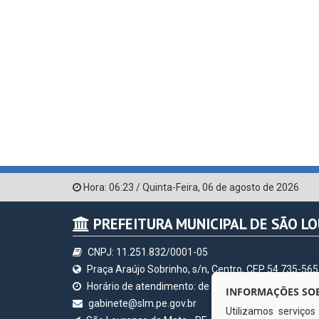
Hora:
06:23
/
Quinta-Feira
,
06 de agosto de 2026
PREFEITURA MUNICIPAL DE SÃO L
CNPJ: 11.251.832/0001-05
Praça Araújo Sobrinho, s/n, Centro, CEP 54.735-565
Horário de atendimento: de segunda à sexta, a parti
INFORMAÇÕES SOB
gabinete@slm.pe.gov.br
Utilizamos serviço