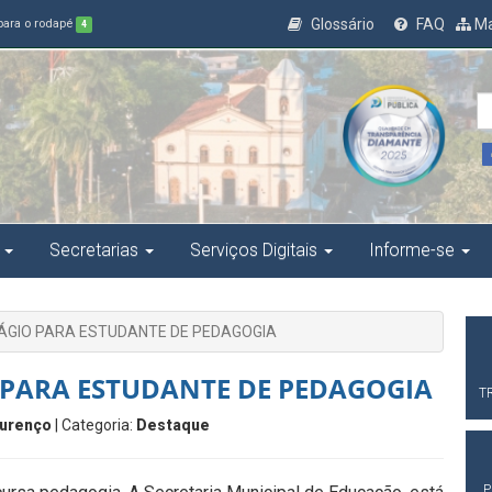
Glossário
FAQ
Ma
 para o rodapé
4
Secretarias
Serviços Digitais
Informe-se
ÁGIO PARA ESTUDANTE DE PEDAGOGIA
 PARA ESTUDANTE DE PEDAGOGIA
T
urenço
| Categoria:
Destaque
P