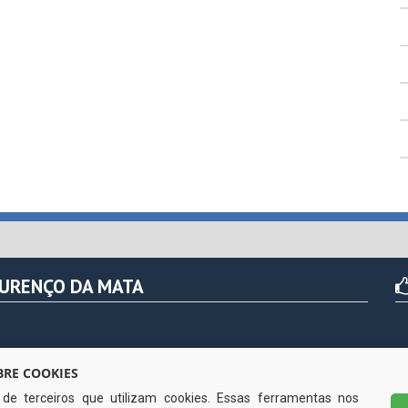
OURENÇO DA MATA
r das 07h às 13hs (exceto nos feriados)
RE COOKIES
s de terceiros que utilizam cookies. Essas ferramentas nos