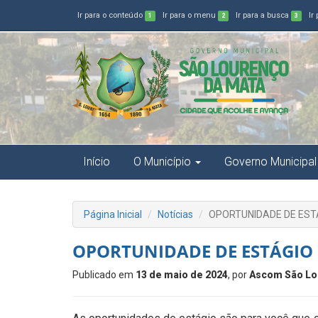
Ir para o conteúdo
Ir para o menu
Ir para a busca
Ir
1
2
3
Início
O Município
Governo Municipal
Página Inicial
Notícias
OPORTUNIDADE DE EST
OPORTUNIDADE DE ESTÁGIO
Publicado em
13 de maio de 2024
, por
Ascom São Lo