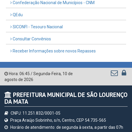
Controladoria-Geral da União
Confederação Nacional de Municípios - CNM
QEdu
SICONFI - Tesouro Nacional
Consultar Convênios
Receber Informações sobre novos Repasses
Hora:
06:45
/
Segunda-Feira
,
10 de
agosto de 2026
PREFEITURA MUNICIPAL DE SÃO LOURENÇO
DA MATA
CNPJ: 11.251.832/0001-05
Praça Araújo Sobrinho, s/n, Centro, CEP 54.735-565