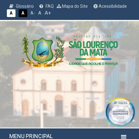
Glossário
FAQ
Mapa do Site
Acessibilidade
A+
A
A
A
A-
MENU PRINCIPAL