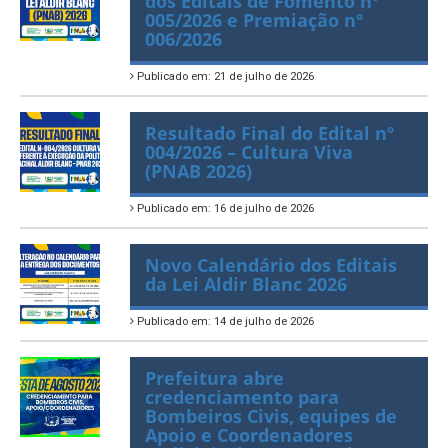
Lista de classificação final
dos Editais de Fomento nº
005/2026 e Premiação nº
006/2026
Publicado em: 21 de julho de 2026
Resultado Final do Edital nº
004/2026 – Cultura Viva
(PNAB 2026)
Publicado em: 16 de julho de 2026
Novo Calendário dos Editais
da Lei Aldir Blanc 2026
Publicado em: 14 de julho de 2026
Prefeitura abre
credenciamento para