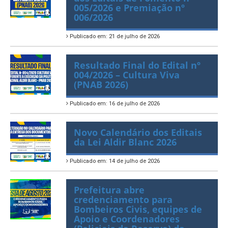
Lista de classificação final
dos Editais de Fomento nº
005/2026 e Premiação nº
006/2026
Publicado em: 21 de julho de 2026
Resultado Final do Edital nº
004/2026 – Cultura Viva
(PNAB 2026)
Publicado em: 16 de julho de 2026
Novo Calendário dos Editais
da Lei Aldir Blanc 2026
Publicado em: 14 de julho de 2026
Prefeitura abre
credenciamento para
Bombeiros Civis, equipes de