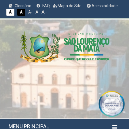
Glossário
FAQ
Mapa do Site
Acessibilidade
A+
A
A
A
A-
MENU PRINCIPAL