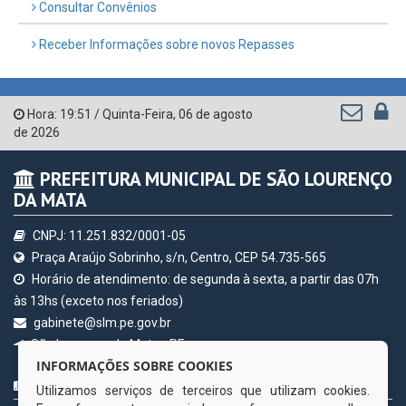
Consultar Convênios
Receber Informações sobre novos Repasses
Hora:
19:51
/
Quinta-Feira
,
06 de agosto
de 2026
PREFEITURA MUNICIPAL DE SÃO LOURENÇO
DA MATA
CNPJ: 11.251.832/0001-05
Praça Araújo Sobrinho, s/n, Centro, CEP 54.735-565
Horário de atendimento: de segunda à sexta, a partir das 07h
às 13hs (exceto nos feriados)
gabinete@slm.pe.gov.br
São Lourenço da Mata - PE
INFORMAÇÕES SOBRE COOKIES
CURTA NOSSA FAN PAGE
Utilizamos serviços de terceiros que utilizam cookies.