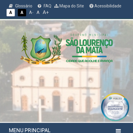
Glossário
FAQ
Mapa do Site
Acessibilidade
A+
A
A
A
A-
MENU PRINCIPAL