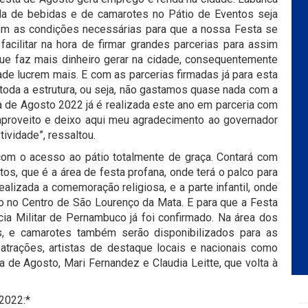
da de bebidas e de camarotes no Pátio de Eventos seja
com as condições necessárias para que a nossa Festa se
facilitar na hora de firmar grandes parcerias para assim
que faz mais dinheiro gerar na cidade, consequentemente
e lucrem mais. E com as parcerias firmadas já para esta
e toda a estrutura, ou seja, não gastamos quase nada com a
a de Agosto 2022 já é realizada este ano em parceria com
proveito e deixo aqui meu agradecimento ao governador
ividade”, ressaltou.
com o acesso ao pátio totalmente de graça. Contará com
tos, que é a área de festa profana, onde terá o palco para
ealizada a comemoração religiosa, e a parte infantil, onde
o no Centro de São Lourenço da Mata. E para que a Festa
ia Militar de Pernambuco já foi confirmado. Na área dos
, e camarotes também serão disponibilizados para as
atrações, artistas de destaque locais e nacionais como
a de Agosto, Mari Fernandez e Claudia Leitte, que volta à
2022:*