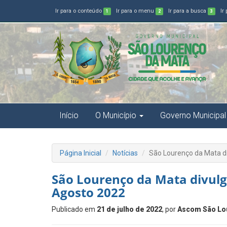
Ir para o conteúdo
Ir para o menu
Ir para a busca
Ir
1
2
3
Início
O Município
Governo Municipal
Página Inicial
Notícias
São Lourenço da Mata d
São Lourenço da Mata divul
Agosto 2022
Publicado em
21 de julho de 2022
, por
Ascom São Lo