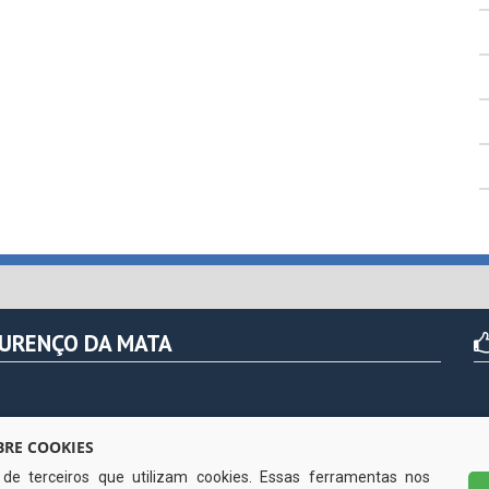
OURENÇO DA MATA
r das 07h às 13hs (exceto nos feriados)
RE COOKIES
s de terceiros que utilizam cookies. Essas ferramentas nos