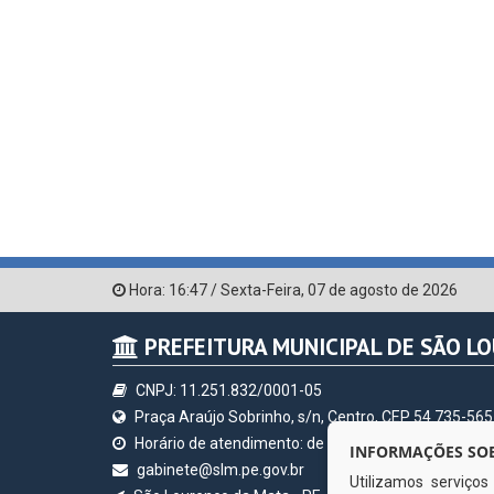
Hora:
16:47
/
Sexta-Feira
,
07 de agosto de 2026
PREFEITURA MUNICIPAL DE SÃO L
CNPJ: 11.251.832/0001-05
Praça Araújo Sobrinho, s/n, Centro, CEP 54.735-565
Horário de atendimento: de segunda à sexta, a parti
INFORMAÇÕES SOB
gabinete@slm.pe.gov.br
Utilizamos serviço