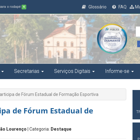
Glossário
FAQ
Ma
 para o rodapé
4
Secretarias
Serviços Digitais
Informe-se
articipa de Fórum Estadual de Formação Esportiva
ipa de Fórum Estadual de
T
ão Lourenço
| Categoria:
Destaque
P