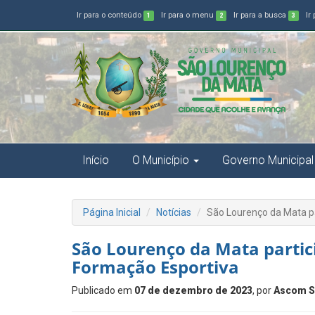
Ir para o conteúdo
Ir para o menu
Ir para a busca
Ir
1
2
3
Início
O Município
Governo Municipal
Página Inicial
Notícias
São Lourenço da Mata p
São Lourenço da Mata partic
Formação Esportiva
Publicado em
07 de dezembro de 2023
, por
Ascom S